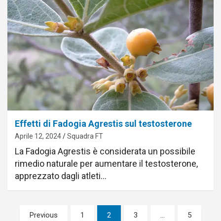
Effetti di Fadogia Agrestis sul testosterone
Aprile 12, 2024
Squadra FT
La Fadogia Agrestis è considerata un possibile
rimedio naturale per aumentare il testosterone,
apprezzato dagli atleti…
Paginazione
Previous
1
2
3
…
5