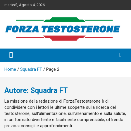
Skip
martedì, Agosto 4, 2026
to
content
I Migliori Integratori per
Aumentare il Testosterone
Home
Squadra FT
Page 2
Autore:
Squadra FT
La missione della redazione di ForzaTestosterone è di
condividere con i lettori le ultime scoperte sulla ricerca del
testosterone, sull'alimentazione, sull'allenamento e sulla salute,
in un formato divertente e facilmente comprensibile, offrendo
preziosi consigli e approfondimenti.