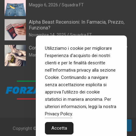
Maggio 6, 2026
Squadra FT
Alpha Beast Recensioni: In Farmacia, Prezzo,
Funziona?
Novembre 14, 2025
Squadra FT
Come mettere massa muscolare senza carne?
Utilizziamo i cookie per migliorare
Marzo 28, 2025
Squadra FT
l'esperienza d'acquisto dei nostri
clienti e per le finalità descritte
nell'Informativa privacy alla sezione
Cookie. Continuando a navigare
senza accettazione esplicita si
approva l'utilizzo dei cookie
statistici in maniera anonima. Per
ulteriori informazioni, leggi la nostra
Privacy Policy
.
Accetta
Copyright © 2026
I Migliori Integratori per Aumentare il
Testosterone