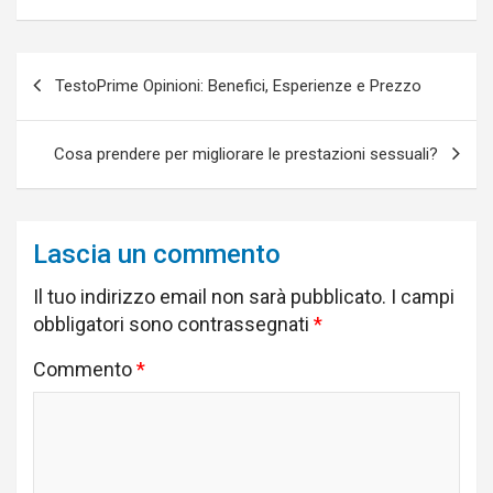
w
e
t
k
i
i
b
e
e
l
t
o
r
d
Navigazione
t
o
e
I
e
k
s
n
TestoPrime Opinioni: Benefici, Esperienze e Prezzo
articoli
r
t
)
Cosa prendere per migliorare le prestazioni sessuali?
Lascia un commento
Il tuo indirizzo email non sarà pubblicato.
I campi
obbligatori sono contrassegnati
*
Commento
*