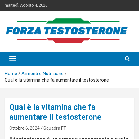
Skip
martedì, Agosto 4, 2026
to
content
I Migliori Integratori per
Aumentare il Testosterone
Home
Alimenti e Nutrizione
Qual è la vitamina che fa aumentare il testosterone
Qual è la vitamina che fa
aumentare il testosterone
Ottobre 6, 2024
Squadra FT