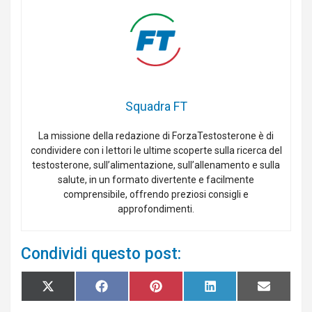
Squadra FT
La missione della redazione di ForzaTestosterone è di
condividere con i lettori le ultime scoperte sulla ricerca del
testosterone, sull’alimentazione, sull’allenamento e sulla
salute, in un formato divertente e facilmente
comprensibile, offrendo preziosi consigli e
approfondimenti.
Condividi questo post:
Share
Share
Share
Share
Share
X
F
P
L
E
on
on
on
on
on
(
a
i
i
m
T
c
n
n
a