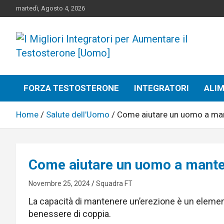
Skip
martedì, Agosto 4, 2026
to
content
I Migliori Integratori pe
FORZA TESTOSTERONE
INTEGRATORI
ALIM
Aumentare il
Home
Salute dell'Uomo
Come aiutare un uomo a man
Testosterone
Come aiutare un uomo a manten
Novembre 25, 2024
Squadra FT
La capacità di mantenere un’erezione è un element
benessere di coppia.