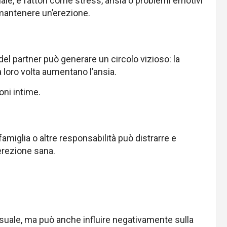
ale, e fattori come stress, ansia o problemi emotivi
 mantenere un’erezione.
 del partner può generare un circolo vizioso: la
 a loro volta aumentano l’ansia.
oni intime.
famiglia o altre responsabilità può distrarre e
’erezione sana.
suale, ma può anche influire negativamente sulla