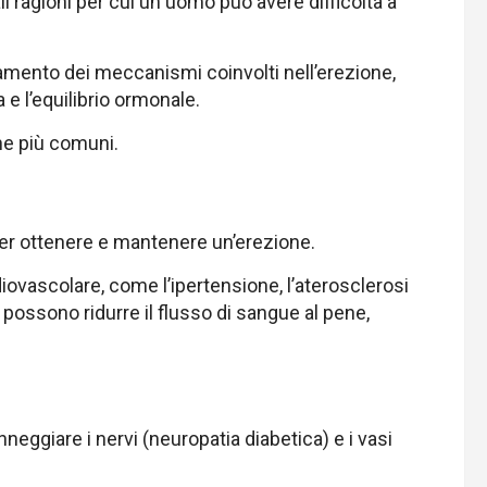
i ragioni per cui un uomo può avere difficoltà a
namento dei meccanismi coinvolti nell’erezione,
e l’equilibrio ormonale.
he più comuni.
er ottenere e mantenere un’erezione.
ovascolare, come l’ipertensione, l’aterosclerosi
, possono ridurre il flusso di sangue al pene,
nneggiare i nervi (neuropatia diabetica) e i vasi