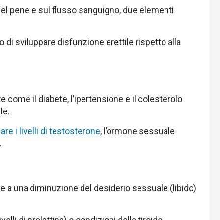
del pene e sul flusso sanguigno, due elementi
 di sviluppare disfunzione erettile rispetto alla
e come il diabete, l’ipertensione e il colesterolo
le.
re i livelli di testosterone
, l’ormone sessuale
.
are a una diminuzione del desiderio sessuale (libido)
lli di prolattina) o condizioni della tiroide