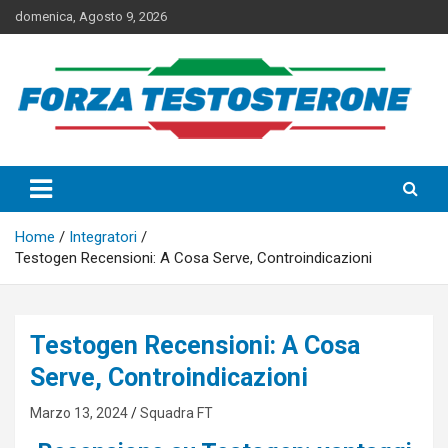
Skip
domenica, Agosto 9, 2026
to
content
I Migliori Integratori per
Aumentare il Testosterone
Home
Integratori
Testogen Recensioni: A Cosa Serve, Controindicazioni
Testogen Recensioni: A Cosa
Serve, Controindicazioni
Marzo 13, 2024
Squadra FT