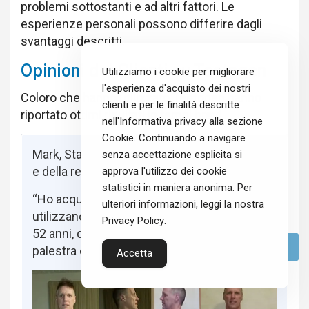
problemi sottostanti e ad altri fattori. Le
esperienze personali possono differire dagli
svantaggi descritti.
Opinioni dei Clienti su Testogen
Utilizziamo i cookie per migliorare
l'esperienza d'acquisto dei nostri
Coloro che hanno utilizzato Testogen hanno
clienti e per le finalità descritte
riportato ottimi risultati in tempi brevi.
nell'Informativa privacy alla sezione
Cookie. Continuando a navigare
Mark, Stati Uniti – Miglioramento dell’energia
senza accettazione esplicita si
e della resistenza
approva l'utilizzo dei cookie
statistici in maniera anonima. Per
“Ho acquistato il pacchetto da 3 e lo sto
ulteriori informazioni, leggi la nostra
utilizzando da poco più di un mese. All’età di
Privacy Policy
.
52 anni, desideravo avere più energia per la
palestra e per il mio campionato di basket.
Accetta